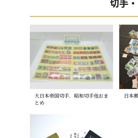
切手・
大日本帝国切手．昭和切手他おま
日本
とめ