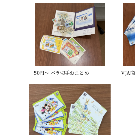
50円～ バラ切手おまとめ
VJA