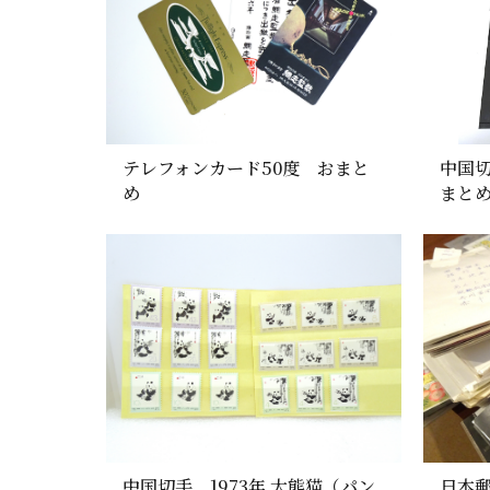
テレフォンカード50度 おまと
中国
め
まと
中国切手 1973年 大熊猫（パン
日本