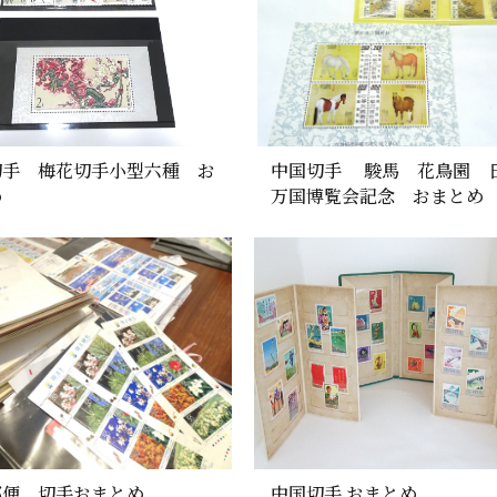
切手 梅花切手小型六種 お
中国切手 駿馬 花鳥園 
め
万国博覧会記念 おまとめ
郵便 切手おまとめ
中国切手 おまとめ