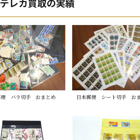
テレカ買取の実績
郵便 バラ切手 おまとめ
日本郵便 シート切手 お