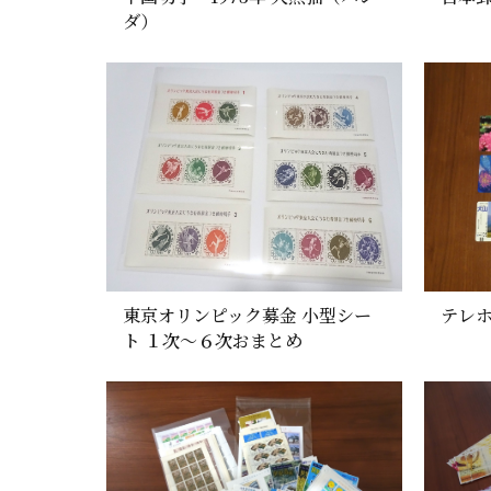
ダ）
東京オリンピック募金 小型シー
テレホ
ト １次～６次おまとめ