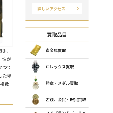
詳しいアクセス
買取品目
切手、
貴金属買取
ー性が
ロレックス買取
かつて
した珍
勲章・メダル買取
ら複数
古銭、金貨・銀貨買取
ハイブランド（エルメ